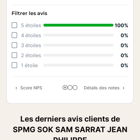
Filtrer les avis
Déta
5 étoiles
100%
Rela
4 étoiles
0%
Effi
3 étoiles
0%
Prof
2 étoiles
0%
Ges
1 étoile
0%
Qual
Score NPS
Détails des notes
Rec
Les derniers avis clients de
SPMG SOK SAM SARRAT JEAN